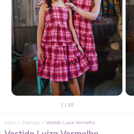
1
/
10
Início
>
Crianças
>
Vestido Luiza Vermelho
Vestido Luiza Vermelho