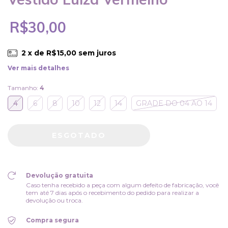
R$30,00
2
x de
R$15,00
sem juros
Ver mais detalhes
Tamanho:
4
4
6
8
10
12
14
GRADE DO 04 AO 14
Devolução gratuita
Caso tenha recebido a peça com algum defeito de fabricação, você
tem até 7 dias após o recebimento do pedido para realizar a
devolução ou troca.
Compra segura