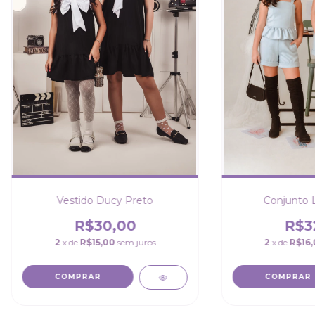
Vestido Ducy Preto
Conjunto 
R$30,00
R$3
2
x de
R$15,00
sem juros
2
x de
R$16,
COMPRAR
COMPRAR